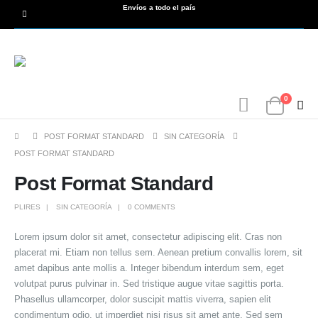
Envíos a todo el país
0
POST FORMAT STANDARD
SIN CATEGORÍA
POST FORMAT STANDARD
Post Format Standard
PLIRES
SIN CATEGORÍA
0 COMMENTS
Lorem ipsum dolor sit amet, consectetur adipiscing elit. Cras non
placerat mi. Etiam non tellus sem. Aenean pretium convallis lorem, sit
amet dapibus ante mollis a. Integer bibendum interdum sem, eget
volutpat purus pulvinar in. Sed tristique augue vitae sagittis porta.
Phasellus ullamcorper, dolor suscipit mattis viverra, sapien elit
condimentum odio, ut imperdiet nisi risus sit amet ante. Sed sem