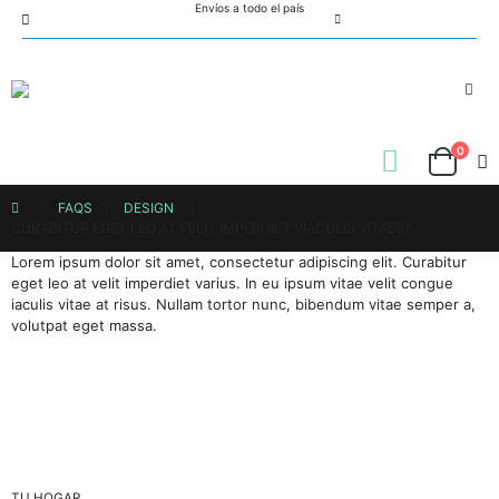
Envíos a todo el país
0
FAQS
DESIGN
CURABITUR EGET LEO AT VELIT IMPERDIET VIACULIS VITAES?
Lorem ipsum dolor sit amet, consectetur adipiscing elit. Curabitur
eget leo at velit imperdiet varius. In eu ipsum vitae velit congue
iaculis vitae at risus. Nullam tortor nunc, bibendum vitae semper a,
volutpat eget massa.
TU HOGAR